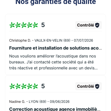
Nos garanties de qualité
5
Contrôlé
Christophe D. -
VAULX-EN-VELIN (69) -
07/07/2026
Fourniture et installation de solutions acoustiques
Nous voulions améliorer l’acoustique dans nos
bureaux. J’ai contacté cette société qui a été
très réactive et professionnelle avec un devis
tout à fait correct, un mois après nous avions
une installation conforme aux attentes. Le
5
commercial et l’installateur étaient très à
Contrôlé
l’écoute.
Nadine G. -
LYON (69) -
09/06/2026
Correction acoustique agence immobilière Lyon